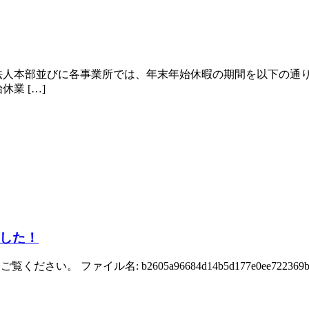
法人本部並びに各事業所では、年末年始休暇の期間を以下の通
業 […]
した！
。 ファイル名: b2605a96684d14b5d177e0ee722