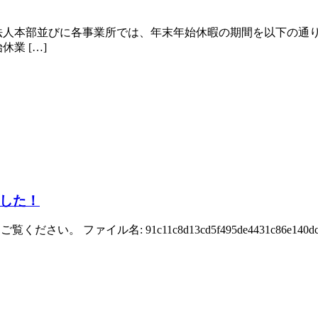
法人本部並びに各事業所では、年末年始休暇の期間を以下の通
業 […]
した！
。 ファイル名: 91c11c8d13cd5f495de4431c86e