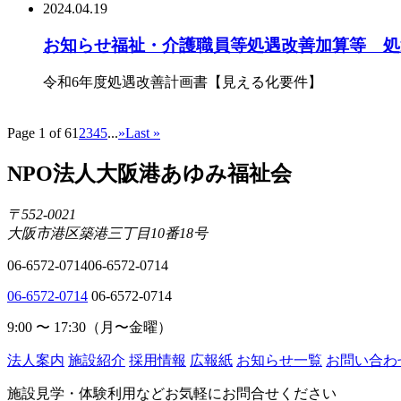
2024.04.19
お知らせ
福祉・介護職員等処遇改善加算等 
令和6年度処遇改善計画書【見える化要件】
Page 1 of 6
1
2
3
4
5
...
»
Last »
NPO法人大阪港あゆみ福祉会
〒552-0021
大阪市港区築港三丁目10番18号
06-6572-0714
06-6572-0714
06-6572-0714
06-6572-0714
9:00 〜 17:30（月〜金曜）
法人案内
施設紹介
採用情報
広報紙
お知らせ一覧
お問い合わ
施設見学・体験利用などお気軽にお問合せください